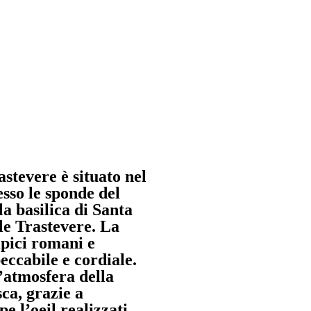
astevere è situato nel
sso le sponde del
la basilica di Santa
le Trastevere. La
tipici romani e
eccabile e cordiale.
 l’atmosfera della
ca, grazie a
e l’oeil realizzati